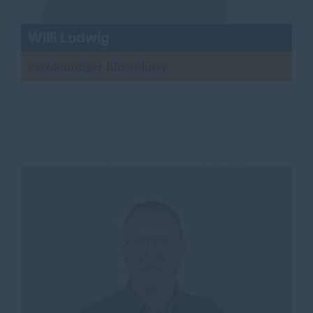
Willi Ludwig
sachkundiger Einwohner