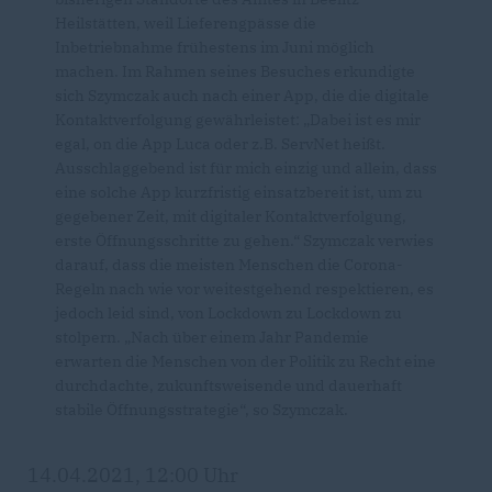
Heilstätten, weil Lieferengpässe die
Inbetriebnahme frühestens im Juni möglich
machen. Im Rahmen seines Besuches erkundigte
sich Szymczak auch nach einer App, die die digitale
Kontaktverfolgung gewährleistet: „Dabei ist es mir
egal, on die App Luca oder z.B. ServNet heißt.
Ausschlaggebend ist für mich einzig und allein, dass
eine solche App kurzfristig einsatzbereit ist, um zu
gegebener Zeit, mit digitaler Kontaktverfolgung,
erste Öffnungsschritte zu gehen.“ Szymczak verwies
darauf, dass die meisten Menschen die Corona-
Regeln nach wie vor weitestgehend respektieren, es
jedoch leid sind, von Lockdown zu Lockdown zu
stolpern. „Nach über einem Jahr Pandemie
erwarten die Menschen von der Politik zu Recht eine
durchdachte, zukunftsweisende und dauerhaft
stabile Öffnungsstrategie“, so Szymczak.
14.04.2021, 12:00 Uhr