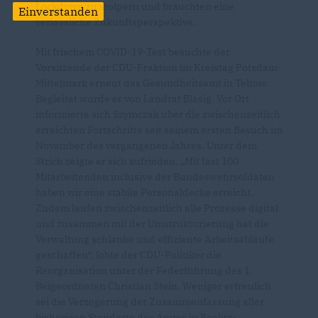
Lockdown zu stolpern und bräuchten eine
Einverstanden
verlässliche Zukunftsperspektive.
Mit frischem COVID-19-Test besuchte der
Vorsitzende der CDU-Fraktion im Kreistag Potsdam-
Mittelmark erneut das Gesundheitsamt in Teltow.
Begleitet wurde er von Landrat Blasig. Vor Ort
informierte sich Szymczak über die zwischenzeitlich
erreichten Fortschritte seit seinem ersten Besuch im
November des vergangenen Jahres. Unter dem
Strich zeigte er sich zufrieden. „Mit fast 100
Mitarbeitenden inclusive der Bundeswehrsoldaten
haben wir eine stabile Personaldecke erreicht.
Zudem laufen zwischenzeitlich alle Prozesse digital
und zusammen mit der Umstrukturierung hat die
Verwaltung schlanke und effiziente Arbeitsabläufe
geschaffen“, lobte der CDU-Politiker die
Reorganisation unter der Federführung des 1.
Beigeordneten Christian Stein. Weniger erfreulich
sei die Verzögerung der Zusammenfassung aller
bisherigen Standorte des Amtes in Beelitz-